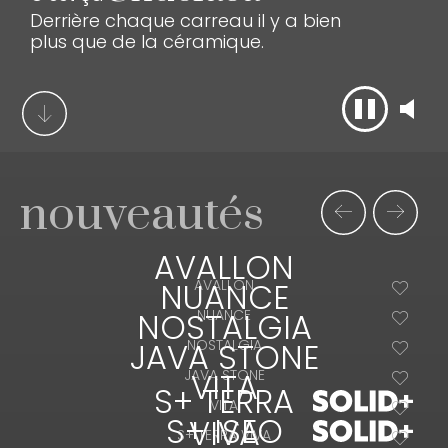
Derrière chaque carreau il y a bien
plus que de la céramique.
nouveautés
AVALLON
NUANCE
AVALLON
NOSTALGIA
NUANCE
JAVA STONE
NOSTALGIA
JAVA STONE
VITA
S+ TERRA
VITA
S+ ISEO
VIVA
S+ TERRA VIVA