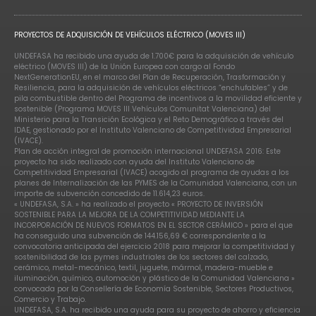
PROYECTOS DE ADQUISICIÓN DE VEHÍCULOS ELÉCTRICO (MOVES III)
UNDEFASA ha recibido una ayuda de 1.700€ para la adquisición de vehículo
eléctrico (MOVES III) de la Unión Europea con cargo al Fondo
NextGenerationEU, en el marco del Plan de Recuperación, Trasformación y
Resiliencia, para la adquisición de vehículos eléctricos “enchufables” y de
pila combustible dentro del Programa de incentivos a la movilidad eficiente y
sostenible (Programa MOVES III Vehículos Comunitat Valenciana) del
Ministerio para la Transición Ecológica y el Reto Demográfico a través del
IDAE, gestionado por el Instituto Valenciano de Competitividad Empresarial
(IVACE).
Plan de acción integral de promoción internacional UNDEFASA 2016: Este
proyecto ha sido realizado con ayuda del Instituto Valenciano de
Competitividad Empresarial (IVACE) acogido al programa de ayudas a los
planes de Internalización de las PYMES de la Comunidad Valenciana, con un
importe de subvención concedido de 11.614,23 euros.
« UNDEFASA, S.A. » ha realizado el proyecto « PROYECTO DE INVERSIÓN
SOSTENIBLE PARA LA MEJORA DE LA COMPETITIVIDAD MEDIANTE LA
INCORPORACIÓN DE NUEVOS FORMATOS EN EL SECTOR CERÁMICO » para el que
ha conseguido una subvención de 144.156,69 € correspondiente a la
convocatoria anticipada del ejercicio 2018 para mejorar la competitividad y
sostenibilidad de las pymes industriales de los sectores del calzado,
cerámico, metal-mecánico, textil, juguete, mármol, madera-mueble e
iluminación, químico, automoción y plástico de la Comunidad Valenciana »
convocada por la Consellería de Economía Sostenible, Sectores Productivos,
Comercio y Trabajo.
UNDEFASA, S.A. ha recibido una ayuda para su proyecto de ahorro y eficiencia