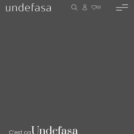
(
0
)
accueil_
société_
nouvelles_
produits_
projets_
téléchargements_
actualités_
contact_
ES
EN
FR
Undefasa
C’est ça