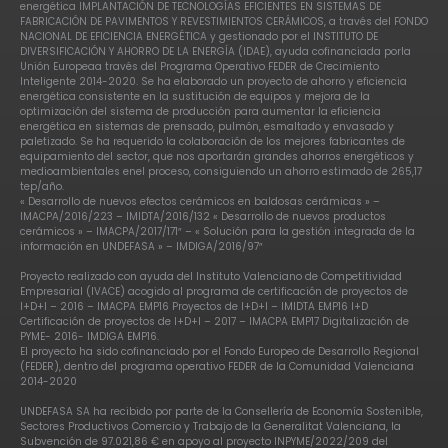
energética IMPLANTACIÓN DE TECNOLOGÍAS EFICIENTES EN SISTEMAS DE
FABRICACIÓN DE PAVIMENTOS Y REVESTIMIENTOS CERÁMICOS, a través del FONDO
NACIONAL DE EFICIENCIA ENERGÉTICA y gestionado por el INSTITUTO DE
DIVERSIFICACIÓN Y AHORRO DE LA ENERGÍA (IDAE), ayuda cofinanciada porla
Unión Europeaa través del Programa Operativo FEDER de Crecimiento
Inteligente 2014-2020. Se ha elaborado un proyecto de ahorro y eficiencia
energética consistente en la sustitución de equipos y mejora de la
optimización del sistema de producción para aumentar la eficiencia
energética en sistemas de prensado, pulmón, esmaltado y envasado y
paletizado. Se ha requerido la colaboración de los mejores fabricantes de
equipamiento del sector, que nos aportarán grandes ahorros energéticos y
medioambientales enel proceso, consiguiendo un ahorro estimado de 265,17
tep/año.
« Desarrollo de nuevos efectos cerámicos en baldosas cerámicas » –
IMACPA/2016/223 – IMIDTA/2016/132 « Desarrollo de nuevos productos
cerámicos » – IMACPA/2017/171″ – « Solución para la gestión integrada de la
información en UNDEFASA » – IMDIGA/2016/97″
Proyecto realizado con ayuda del Instituto Valenciano de Competitividad
Empresarial (IVACE) acogido al programa de certificación de proyectos de
I+D+I – 2016 – IMACPA EMP16 Proyectos de I+D+I – IMIDTA EMP16 I+D
Certificación de proyectos de I+D+I – 2017 – IMACPA EMP17 Digitalización de
PYME- 2016- IMDIGA EMP16.
El proyecto ha sido cofinanciado por el Fondo Europeo de Desarrollo Regional
(FEDER), dentro del programa operativo FEDER de la Comunidad Valenciana
2014-2020
UNDEFASA SA ha recibido por parte de la Consellería de Economía Sostenible,
Sectores Productivos Comercio y Trabajo de la Generalitat Valenciana, la
Subvención de 97.021,86 € en apoyo al proyecto INPYME/2022/209 del