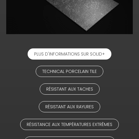
PLUS D'INFORMATIONS SUR SOLID+
TECHNICAL PORCELAIN TILE
RÉSISTANT AUX TACHES
RÉSISTANT AUX RAYURES
RÉSISTANCE AUX TEMPÉRATURES EXTRÊMES