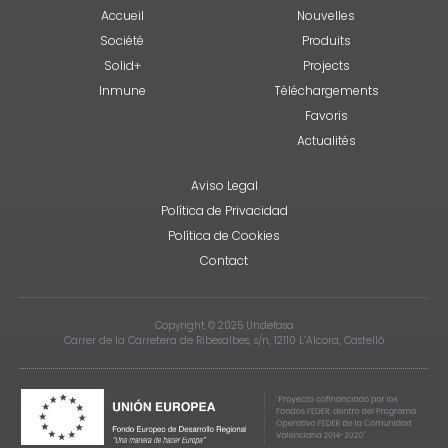
Accueil
Nouvelles
Société
Produits
Solid+
Projects
Inmune
Téléchargements
Favoris
Actualités
Aviso Legal
Política de Privacidad
Política de Cookies
Contact
Copyright © 2025 Undefasa
Carrer de la Carretera de Ribesalbes, s/n, 12110 L’Alcora, Castelló