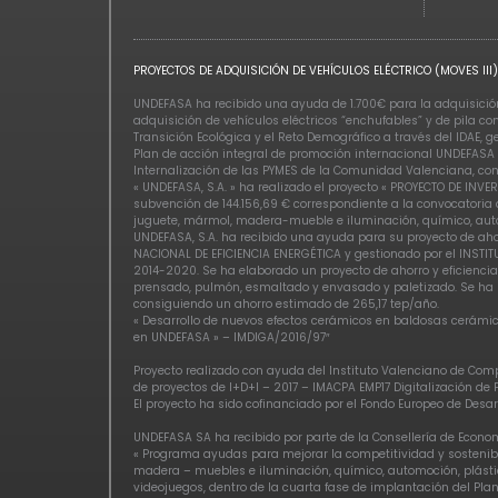
PROYECTOS DE ADQUISICIÓN DE VEHÍCULOS ELÉCTRICO (MOVES III)
UNDEFASA ha recibido una ayuda de 1.700€ para la adquisición 
adquisición de vehículos eléctricos “enchufables” y de pila c
Transición Ecológica y el Reto Demográfico a través del IDAE, 
Plan de acción integral de promoción internacional UNDEFASA 
Internalización de las PYMES de la Comunidad Valenciana, con
« UNDEFASA, S.A. » ha realizado el proyecto « PROYECTO DE 
subvención de 144.156,69 € correspondiente a la convocatoria a
juguete, mármol, madera-mueble e iluminación, químico, auto
UNDEFASA, S.A. ha recibido una ayuda para su proyecto de ah
NACIONAL DE EFICIENCIA ENERGÉTICA y gestionado por el INSTIT
2014-2020. Se ha elaborado un proyecto de ahorro y eficiencia
prensado, pulmón, esmaltado y envasado y paletizado. Se ha r
consiguiendo un ahorro estimado de 265,17 tep/año.
« Desarrollo de nuevos efectos cerámicos en baldosas cerámic
en UNDEFASA » – IMDIGA/2016/97″
Proyecto realizado con ayuda del Instituto Valenciano de Comp
de proyectos de I+D+I – 2017 – IMACPA EMP17 Digitalización de
El proyecto ha sido cofinanciado por el Fondo Europeo de Des
UNDEFASA SA ha recibido por parte de la Consellería de Econo
« Programa ayudas para mejorar la competitividad y sostenibil
madera – muebles e iluminación, químico, automoción, plástico
videojuegos, dentro de la cuarta fase de implantación del Plan