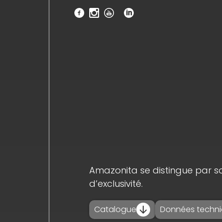
accueil_
société_
nouvelles_
produits_
projets_
Amazonita se distingue par so
d’exclusivité.
téléchargements
Catalogue
Données techn