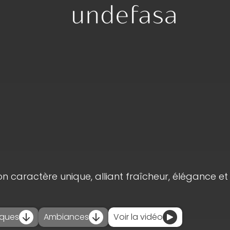
n caractère unique, alliant fraîcheur, élégance e
_
iques
Ambiances
Voir la vidéo