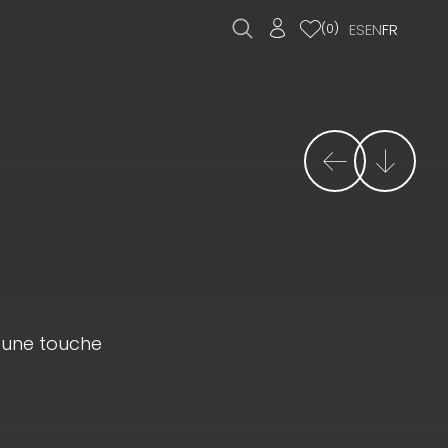
ES
EN
FR
(
0
)
t une touche