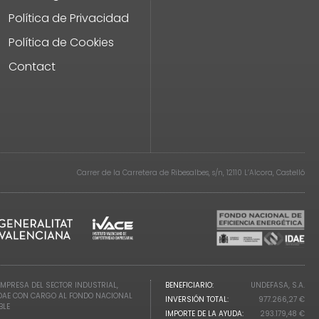
Política de Privacidad
Política de Cookies
Contact
Carrer de la Carretera de Ribesalbes, s/n, 12110 L’Alcora, Castelló
EMPRESA DEL SECTOR INDUSTRIAL,
BENEFICIARIO:
UNDEFASA, S.A.
IDAE CON CARGO AL FONDO NACIONAL
INVERSIÓN TOTAL:
977.266,27 €
BLE
IMPORTE DE LA AYUDA:
293.179,48 €