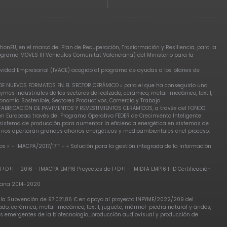
ionEU, en el marco del Plan de Recuperación, Trasformación y Resiliencia, para la
rograma MOVES III Vehículos Comunitat Valenciana) del Ministerio para la
tividad Empresarial (IVACE) acogido al programa de ayudas a los planes de
N DE NUEVOS FORMATOS EN EL SECTOR CERÁMICO » para el que ha conseguido una
ymes industriales de los sectores del calzado, cerámico, metal-mecánico, textil,
nomía Sostenible, Sectores Productivos, Comercio y Trabajo.
E FABRICACIÓN DE PAVIMENTOS Y REVESTIMIENTOS CERÁMICOS, a través del FONDO
ón Europeaa través del Programa Operativo FEDER de Crecimiento Inteligente
l sistema de producción para aumentar la eficiencia energética en sistemas de
e nos aportarán grandes ahorros energéticos y medioambientales enel proceso,
 » – IMACPA/2017/171″ – « Solución para la gestión integrada de la información
I+D+I – 2016 – IMACPA EMP16 Proyectos de I+D+I – IMIDTA EMP16 I+D Certificación
ciana 2014-2020
, la Subvención de 97.021,86 € en apoyo al proyecto INPYME/2022/209 del
do, cerámica, metal-mecánico, textil, juguete, mármol-piedra natural y áridos,
res emergentes de la biotecnología, producción audiovisual y producción de