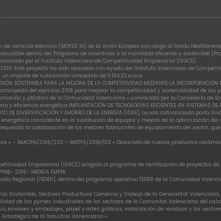
de vehículo eléctrico (MOVES III) de la Unión Europea con cargo al Fondo NextGenerat
ombustible dentro del Programa de incentivos a la movilidad eficiente y sostenible (P
gestionado por el Instituto Valenciano de Competitividad Empresarial (IVACE).
2016: Este proyecto ha sido realizado con ayuda del Instituto Valenciano de Competi
 un importe de subvención concedido de 11.614,23 euros.
INVERSIÓN SOSTENIBLE PARA LA MEJORA DE LA COMPETITIVIDAD MEDIANTE LA INCORPORACIÓ
nticipada del ejercicio 2018 para mejorar la competitividad y sostenibilidad de las p
moción y plástico de la Comunidad Valenciana » convocada por la Consellería de Eco
orro y eficiencia energética IMPLANTACIÓN DE TECNOLOGÍAS EFICIENTES EN SISTEMAS D
UTO DE DIVERSIFICACIÓN Y AHORRO DE LA ENERGÍA (IDAE), ayuda cofinanciada porla Uni
 energética consistente en la sustitución de equipos y mejora de la optimización de
equerido la colaboración de los mejores fabricantes de equipamiento del sector, qu
as » – IMACPA/2016/223 – IMIDTA/2016/132 « Desarrollo de nuevos productos cerámicos
etitividad Empresarial (IVACE) acogido al programa de certificación de proyectos de 
 PYME- 2016- IMDIGA EMP16.
arrollo Regional (FEDER), dentro del programa operativo FEDER de la Comunidad Valen
mía Sostenible, Sectores Productivos Comercio y Trabajo de la Generalitat Valenciana
idad de las pymes industriales de los sectores de la Comunitat Valenciana del calza
, envases y embalajes, papel y artes gráficas, valorización de residuos y los secto
 Estratégico de la Industria Vanenciana ».