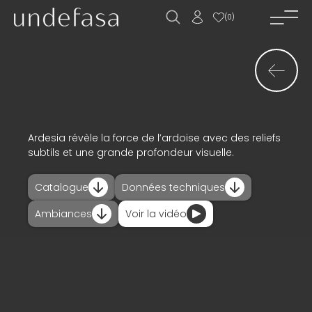
(
0
)
accueil_
société_
nouvelles_
produits_
Ardesia révèle la force de l’ardoise avec des reliefs
subtils et une grande profondeur visuelle.
projets_
Catalogue
Données techniques
téléchargements_
Ambiances
Voir la vidéo
actualités_
contact_
ES
EN
FR