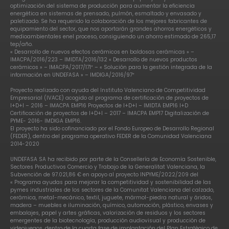
optimización del sistema de producción para aumentar la eficiencia
energética en sistemas de prensado, pulmón, esmaltado y envasado y
paletizado. Se ha requerido la colaboración de los mejores fabricantes de
equipamiento del sector, que nos aportarán grandes ahorros energéticos y
medioambientales enel proceso, consiguiendo un ahorro estimado de 265,17
tep/año.
« Desarrollo de nuevos efectos cerámicos en baldosas cerámicas » –
IMACPA/2016/223 – IMIDTA/2016/132 « Desarrollo de nuevos productos
cerámicos » – IMACPA/2017/171″ – « Solución para la gestión integrada de la
información en UNDEFASA » – IMDIGA/2016/97″
Proyecto realizado con ayuda del Instituto Valenciano de Competitividad
Empresarial (IVACE) acogido al programa de certificación de proyectos de
I+D+I – 2016 – IMACPA EMP16 Proyectos de I+D+I – IMIDTA EMP16 I+D
Certificación de proyectos de I+D+I – 2017 – IMACPA EMP17 Digitalización de
PYME- 2016- IMDIGA EMP16.
El proyecto ha sido cofinanciado por el Fondo Europeo de Desarrollo Regional
(FEDER), dentro del programa operativo FEDER de la Comunidad Valenciana
2014-2020
UNDEFASA SA ha recibido por parte de la Consellería de Economía Sostenible,
Sectores Productivos Comercio y Trabajo de la Generalitat Valenciana, la
Subvención de 97.021,86 € en apoyo al proyecto INPYME/2022/209 del
« Programa ayudas para mejorar la competitividad y sostenibilidad de las
pymes industriales de los sectores de la Comunitat Valenciana del calzado,
cerámica, metal-mecánico, textil, juguete, mármol-piedra natural y áridos,
madera – muebles e iluminación, químico, automoción, plástico, envases y
embalajes, papel y artes gráficas, valorización de residuos y los sectores
emergentes de la biotecnología, producción audiovisual y producción de
videojuegos, dentro de la cuarta fase de implantación del Plan Estratégico de