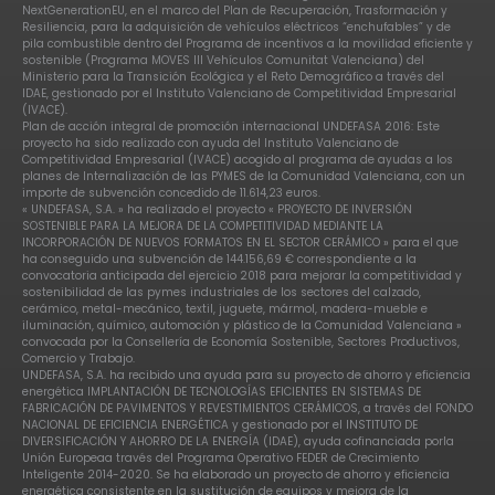
NextGenerationEU, en el marco del Plan de Recuperación, Trasformación y
Resiliencia, para la adquisición de vehículos eléctricos “enchufables” y de
pila combustible dentro del Programa de incentivos a la movilidad eficiente y
sostenible (Programa MOVES III Vehículos Comunitat Valenciana) del
Ministerio para la Transición Ecológica y el Reto Demográfico a través del
IDAE, gestionado por el Instituto Valenciano de Competitividad Empresarial
(IVACE).
Plan de acción integral de promoción internacional UNDEFASA 2016: Este
proyecto ha sido realizado con ayuda del Instituto Valenciano de
Competitividad Empresarial (IVACE) acogido al programa de ayudas a los
planes de Internalización de las PYMES de la Comunidad Valenciana, con un
importe de subvención concedido de 11.614,23 euros.
« UNDEFASA, S.A. » ha realizado el proyecto « PROYECTO DE INVERSIÓN
SOSTENIBLE PARA LA MEJORA DE LA COMPETITIVIDAD MEDIANTE LA
INCORPORACIÓN DE NUEVOS FORMATOS EN EL SECTOR CERÁMICO » para el que
ha conseguido una subvención de 144.156,69 € correspondiente a la
convocatoria anticipada del ejercicio 2018 para mejorar la competitividad y
sostenibilidad de las pymes industriales de los sectores del calzado,
cerámico, metal-mecánico, textil, juguete, mármol, madera-mueble e
iluminación, químico, automoción y plástico de la Comunidad Valenciana »
convocada por la Consellería de Economía Sostenible, Sectores Productivos,
Comercio y Trabajo.
UNDEFASA, S.A. ha recibido una ayuda para su proyecto de ahorro y eficiencia
energética IMPLANTACIÓN DE TECNOLOGÍAS EFICIENTES EN SISTEMAS DE
FABRICACIÓN DE PAVIMENTOS Y REVESTIMIENTOS CERÁMICOS, a través del FONDO
NACIONAL DE EFICIENCIA ENERGÉTICA y gestionado por el INSTITUTO DE
DIVERSIFICACIÓN Y AHORRO DE LA ENERGÍA (IDAE), ayuda cofinanciada porla
Unión Europeaa través del Programa Operativo FEDER de Crecimiento
Inteligente 2014-2020. Se ha elaborado un proyecto de ahorro y eficiencia
energética consistente en la sustitución de equipos y mejora de la