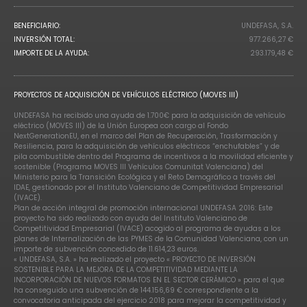
BENEFICIARIO:
UNDEFASA, S.A.
INVERSIÓN TOTAL:
977.266,27 €
IMPORTE DE LA AYUDA:
293.179,48 €
PROYECTOS DE ADQUISICIÓN DE VEHÍCULOS ELÉCTRICO (MOVES III)
UNDEFASA ha recibido una ayuda de 1.700€ para la adquisición de vehículo
eléctrico (MOVES III) de la Unión Europea con cargo al Fondo
NextGenerationEU, en el marco del Plan de Recuperación, Trasformación y
Resiliencia, para la adquisición de vehículos eléctricos “enchufables” y de
pila combustible dentro del Programa de incentivos a la movilidad eficiente y
sostenible (Programa MOVES III Vehículos Comunitat Valenciana) del
Ministerio para la Transición Ecológica y el Reto Demográfico a través del
IDAE, gestionado por el Instituto Valenciano de Competitividad Empresarial
(IVACE).
Plan de acción integral de promoción internacional UNDEFASA 2016: Este
proyecto ha sido realizado con ayuda del Instituto Valenciano de
Competitividad Empresarial (IVACE) acogido al programa de ayudas a los
planes de Internalización de las PYMES de la Comunidad Valenciana, con un
importe de subvención concedido de 11.614,23 euros.
« UNDEFASA, S.A. » ha realizado el proyecto « PROYECTO DE INVERSIÓN
SOSTENIBLE PARA LA MEJORA DE LA COMPETITIVIDAD MEDIANTE LA
INCORPORACIÓN DE NUEVOS FORMATOS EN EL SECTOR CERÁMICO » para el que
ha conseguido una subvención de 144.156,69 € correspondiente a la
convocatoria anticipada del ejercicio 2018 para mejorar la competitividad y