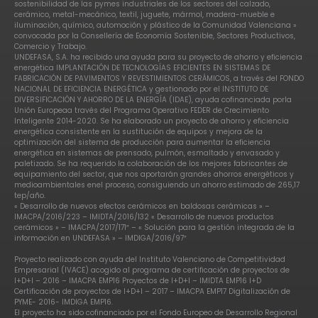
sostenibilidad de las pymes industriales de los sectores del calzado,
cerámico, metal-mecánico, textil, juguete, mármol, madera-mueble e
iluminación, químico, automoción y plástico de la Comunidad Valenciana »
convocada por la Consellería de Economía Sostenible, Sectores Productivos,
Comercio y Trabajo.
UNDEFASA, S.A. ha recibido una ayuda para su proyecto de ahorro y eficiencia
energética IMPLANTACIÓN DE TECNOLOGÍAS EFICIENTES EN SISTEMAS DE
FABRICACIÓN DE PAVIMENTOS Y REVESTIMIENTOS CERÁMICOS, a través del FONDO
NACIONAL DE EFICIENCIA ENERGÉTICA y gestionado por el INSTITUTO DE
DIVERSIFICACIÓN Y AHORRO DE LA ENERGÍA (IDAE), ayuda cofinanciada porla
Unión Europeaa través del Programa Operativo FEDER de Crecimiento
Inteligente 2014-2020. Se ha elaborado un proyecto de ahorro y eficiencia
energética consistente en la sustitución de equipos y mejora de la
optimización del sistema de producción para aumentar la eficiencia
energética en sistemas de prensado, pulmón, esmaltado y envasado y
paletizado. Se ha requerido la colaboración de los mejores fabricantes de
equipamiento del sector, que nos aportarán grandes ahorros energéticos y
medioambientales enel proceso, consiguiendo un ahorro estimado de 265,17
tep/año.
« Desarrollo de nuevos efectos cerámicos en baldosas cerámicas » –
IMACPA/2016/223 – IMIDTA/2016/132 « Desarrollo de nuevos productos
cerámicos » – IMACPA/2017/171″ – « Solución para la gestión integrada de la
información en UNDEFASA » – IMDIGA/2016/97″
Proyecto realizado con ayuda del Instituto Valenciano de Competitividad
Empresarial (IVACE) acogido al programa de certificación de proyectos de
I+D+I – 2016 – IMACPA EMP16 Proyectos de I+D+I – IMIDTA EMP16 I+D
Certificación de proyectos de I+D+I – 2017 – IMACPA EMP17 Digitalización de
PYME- 2016- IMDIGA EMP16.
El proyecto ha sido cofinanciado por el Fondo Europeo de Desarrollo Regional