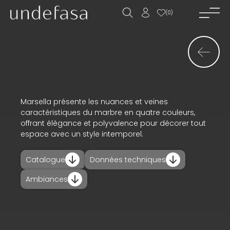
(
0
)
accueil_
société_
nouvelles_
produits_
Marsella présente les nuances et veines
caractéristiques du marbre en quatre couleurs,
projets_
offrant élégance et polyvalence pour décorer tout
espace avec un style intemporel.
téléchargements_
Catalogue
Données techniques
actualités_
Ambiances
contact_
ES
EN
FR