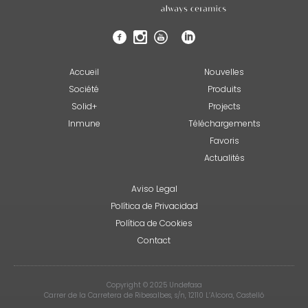
Accueil
Nouvelles
Société
Produits
Solid+
Projects
Inmune
Téléchargements
Favoris
Actualités
Aviso Legal
Política de Privacidad
Política de Cookies
Contact
Copyright © 2025 Undefasa
Carrer de la Carretera de Ribesalbes, s/n, 12110 L’Alcora, Castelló