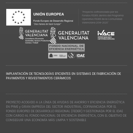
IMPLANTACIÓN DE TECNOLOGÍAS EFICIENTES EN SISTEMAS DE FABRICACIÓN DE
PAVIMENTOS Y REVESTIMIENTOS CERÁMICOS
PROYECTO ACOGIDO A LA LÍNEA DE AYUDAS DE AHORRO Y EFICIENCIA ENERGÉTICA
EN PYME y GRAN EMPRESA DEL SECTOR INDUSTRIAL, COFINANCIADA POR EL
FONDO EUROPEO DE DESARROLLO REGIONAL (FEDER) Y GESTIONADA POR EL IDAE
CON CARGO AL FONDO NACIONAL DE EFICIENCIA ENERGÉTICA, CON EL OBJETIVO DE
CONSEGUIR UNA ECONOMÍA MÁS LIMPIA Y SOSTENIBLE