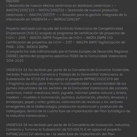
tep/año.
« Desarrollo de nuevos efectos cerámicos en baldosas cerámicas » –
IMACPA/2016/223 – IMIDTA/2016/132 « Desarrollo de nuevos productos
cerámicos » – IMACPA/2017/171″ – « Solución para la gestión integrada de la
información en UNDEFASA » – IMDIGA/2016/97″
Proyecto realizado con ayuda del Instituto Valenciano de Competitividad
Empresarial (IVACE) acogido al programa de certificación de proyectos de
I+D+I – 2016 – IMACPA EMP16 Proyectos de I+D+I – IMIDTA EMP16 I+D
Certificación de proyectos de I+D+I – 2017 – IMACPA EMP17 Digitalización de
PYME- 2016- IMDIGA EMP16.
El proyecto ha sido cofinanciado por el Fondo Europeo de Desarrollo Regional
(FEDER), dentro del programa operativo FEDER de la Comunidad Valenciana
2014-2020
UNDEFASA SA ha recibido por parte de la Consellería de Economía Sostenible,
Sectores Productivos Comercio y Trabajo de la Generalitat Valenciana, la
Subvención de 97.021,86 € en apoyo al proyecto INPYME/2022/209 del
« Programa ayudas para mejorar la competitividad y sostenibilidad de las
pymes industriales de los sectores de la Comunitat Valenciana del calzado,
cerámica, metal-mecánico, textil, juguete, mármol-piedra natural y áridos,
madera – muebles e iluminación, químico, automoción, plástico, envases y
embalajes, papel y artes gráficas, valorización de residuos y los sectores
emergentes de la biotecnología, producción audiovisual y producción de
videojuegos, dentro de la cuarta fase de implantación del Plan Estratégico de
la Industria Vanenciana ».
UNDEFASA SA ha recibido por parte de la Conselleria de Innovación, Industria,
Comercio y Turismo la Subvención de 100.394,70 € en apoyo al proyecto
INPYME/2023/221 dentro de « la sexta fase de implantación del Plan