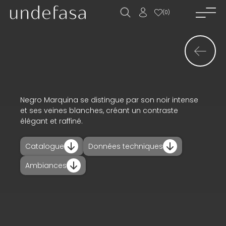
(
0
)
accueil_
société_
nouvelles_
produits_
Negro Marquina se distingue par son noir intense
et ses veines blanches, créant un contraste
projets_
élégant et raffiné.
téléchargements_
Catalogue
Données techniques
actualités_
Ambiances
contact_
ES
EN
FR