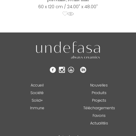
porcelaine, rectifié matt
60 x 120 cm / 24.00" x 48.00"
Accueil
Nouvelles
Société
Produits
Solid+
Projects
Inmune
Téléchargements
Favoris
Actualités