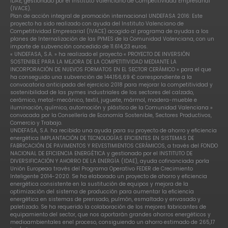
IDAE, gestionado por el Instituto Valenciano de Competitividad Empresarial
(IVACE).
Plan de acción integral de promoción internacional UNDEFASA 2016: Este
proyecto ha sido realizado con ayuda del Instituto Valenciano de
Competitividad Empresarial (IVACE) acogido al programa de ayudas a los
planes de Internalización de las PYMES de la Comunidad Valenciana, con un
importe de subvención concedido de 11.614,23 euros.
« UNDEFASA, S.A. » ha realizado el proyecto « PROYECTO DE INVERSIÓN
SOSTENIBLE PARA LA MEJORA DE LA COMPETITIVIDAD MEDIANTE LA
INCORPORACIÓN DE NUEVOS FORMATOS EN EL SECTOR CERÁMICO » para el que
ha conseguido una subvención de 144.156,69 € correspondiente a la
convocatoria anticipada del ejercicio 2018 para mejorar la competitividad y
sostenibilidad de las pymes industriales de los sectores del calzado,
cerámico, metal-mecánico, textil, juguete, mármol, madera-mueble e
iluminación, químico, automoción y plástico de la Comunidad Valenciana »
convocada por la Consellería de Economía Sostenible, Sectores Productivos,
Comercio y Trabajo.
UNDEFASA, S.A. ha recibido una ayuda para su proyecto de ahorro y eficiencia
energética IMPLANTACIÓN DE TECNOLOGÍAS EFICIENTES EN SISTEMAS DE
FABRICACIÓN DE PAVIMENTOS Y REVESTIMIENTOS CERÁMICOS, a través del FONDO
NACIONAL DE EFICIENCIA ENERGÉTICA y gestionado por el INSTITUTO DE
DIVERSIFICACIÓN Y AHORRO DE LA ENERGÍA (IDAE), ayuda cofinanciada porla
Unión Europeaa través del Programa Operativo FEDER de Crecimiento
Inteligente 2014-2020. Se ha elaborado un proyecto de ahorro y eficiencia
energética consistente en la sustitución de equipos y mejora de la
optimización del sistema de producción para aumentar la eficiencia
energética en sistemas de prensado, pulmón, esmaltado y envasado y
paletizado. Se ha requerido la colaboración de los mejores fabricantes de
equipamiento del sector, que nos aportarán grandes ahorros energéticos y
medioambientales enel proceso, consiguiendo un ahorro estimado de 265,17