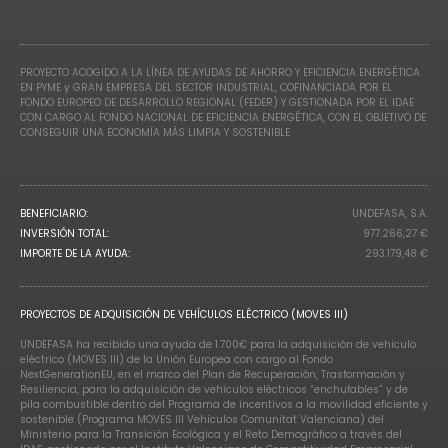
PROYECTO ACOGIDO A LA LÍNEA DE AYUDAS DE AHORRO Y EFICIENCIA ENERGÉTICA
EN PYME y GRAN EMPRESA DEL SECTOR INDUSTRIAL, COFINANCIADA POR EL
FONDO EUROPEO DE DESARROLLO REGIONAL (FEDER) Y GESTIONADA POR EL IDAE
CON CARGO AL FONDO NACIONAL DE EFICIENCIA ENERGÉTICA, CON EL OBJETIVO DE
CONSEGUIR UNA ECONOMÍA MÁS LIMPIA Y SOSTENIBLE
BENEFICIARIO:
UNDEFASA, S.A.
INVERSIÓN TOTAL:
977.266,27 €
IMPORTE DE LA AYUDA:
293.179,48 €
PROYECTOS DE ADQUISICIÓN DE VEHÍCULOS ELÉCTRICO (MOVES III)
UNDEFASA ha recibido una ayuda de 1.700€ para la adquisición de vehículo
eléctrico (MOVES III) de la Unión Europea con cargo al Fondo
NextGenerationEU, en el marco del Plan de Recuperación, Trasformación y
Resiliencia, para la adquisición de vehículos eléctricos “enchufables” y de
pila combustible dentro del Programa de incentivos a la movilidad eficiente y
sostenible (Programa MOVES III Vehículos Comunitat Valenciana) del
Ministerio para la Transición Ecológica y el Reto Demográfico a través del