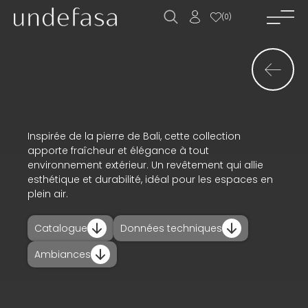
(
0
)
accueil_
société_
nouvelles_
produits_
Inspirée de la pierre de Bali, cette collection
apporte fraîcheur et élégance à tout
projets_
environnement extérieur. Un revêtement qui allie
esthétique et durabilité, idéal pour les espaces en
téléchargements_
plein air.
actualités_
Catalogue
Données techniques
contact_
Ambiances
ES
EN
FR