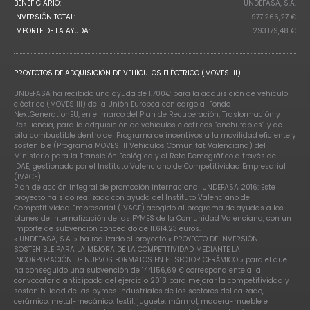
BENEFICIARIO:
UNDEFASA, S.A.
INVERSIÓN TOTAL:
977.266,27 €
IMPORTE DE LA AYUDA:
293.179,48 €
PROYECTOS DE ADQUISICIÓN DE VEHÍCULOS ELÉCTRICO (MOVES III)
UNDEFASA ha recibido una ayuda de 1.700€ para la adquisición de vehículo
eléctrico (MOVES III) de la Unión Europea con cargo al Fondo
NextGenerationEU, en el marco del Plan de Recuperación, Trasformación y
Resiliencia, para la adquisición de vehículos eléctricos “enchufables” y de
pila combustible dentro del Programa de incentivos a la movilidad eficiente y
sostenible (Programa MOVES III Vehículos Comunitat Valenciana) del
Ministerio para la Transición Ecológica y el Reto Demográfico a través del
IDAE, gestionado por el Instituto Valenciano de Competitividad Empresarial
(IVACE).
Plan de acción integral de promoción internacional UNDEFASA 2016: Este
proyecto ha sido realizado con ayuda del Instituto Valenciano de
Competitividad Empresarial (IVACE) acogido al programa de ayudas a los
planes de Internalización de las PYMES de la Comunidad Valenciana, con un
importe de subvención concedido de 11.614,23 euros.
« UNDEFASA, S.A. » ha realizado el proyecto « PROYECTO DE INVERSIÓN
SOSTENIBLE PARA LA MEJORA DE LA COMPETITIVIDAD MEDIANTE LA
INCORPORACIÓN DE NUEVOS FORMATOS EN EL SECTOR CERÁMICO » para el que
ha conseguido una subvención de 144.156,69 € correspondiente a la
convocatoria anticipada del ejercicio 2018 para mejorar la competitividad y
sostenibilidad de las pymes industriales de los sectores del calzado,
cerámico, metal-mecánico, textil, juguete, mármol, madera-mueble e