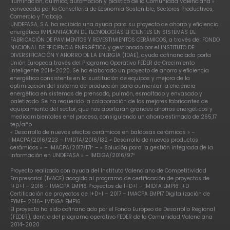
iluminación, químico, automoción y plástico de la Comunidad Valenciana »
convocada por la Consellería de Economía Sostenible, Sectores Productivos,
Comercio y Trabajo.
UNDEFASA, S.A. ha recibido una ayuda para su proyecto de ahorro y eficiencia
energética IMPLANTACIÓN DE TECNOLOGÍAS EFICIENTES EN SISTEMAS DE
FABRICACIÓN DE PAVIMENTOS Y REVESTIMIENTOS CERÁMICOS, a través del FONDO
NACIONAL DE EFICIENCIA ENERGÉTICA y gestionado por el INSTITUTO DE
DIVERSIFICACIÓN Y AHORRO DE LA ENERGÍA (IDAE), ayuda cofinanciada porla
Unión Europeaa través del Programa Operativo FEDER de Crecimiento
Inteligente 2014-2020. Se ha elaborado un proyecto de ahorro y eficiencia
energética consistente en la sustitución de equipos y mejora de la
optimización del sistema de producción para aumentar la eficiencia
energética en sistemas de prensado, pulmón, esmaltado y envasado y
paletizado. Se ha requerido la colaboración de los mejores fabricantes de
equipamiento del sector, que nos aportarán grandes ahorros energéticos y
medioambientales enel proceso, consiguiendo un ahorro estimado de 265,17
tep/año.
« Desarrollo de nuevos efectos cerámicos en baldosas cerámicas » –
IMACPA/2016/223 – IMIDTA/2016/132 « Desarrollo de nuevos productos
cerámicos » – IMACPA/2017/171″ – « Solución para la gestión integrada de la
información en UNDEFASA » – IMDIGA/2016/97″
Proyecto realizado con ayuda del Instituto Valenciano de Competitividad
Empresarial (IVACE) acogido al programa de certificación de proyectos de
I+D+I – 2016 – IMACPA EMP16 Proyectos de I+D+I – IMIDTA EMP16 I+D
Certificación de proyectos de I+D+I – 2017 – IMACPA EMP17 Digitalización de
PYME- 2016- IMDIGA EMP16.
El proyecto ha sido cofinanciado por el Fondo Europeo de Desarrollo Regional
(FEDER), dentro del programa operativo FEDER de la Comunidad Valenciana
2014-2020