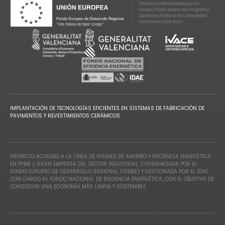
IMPLANTACIÓN DE TECNOLOGÍAS EFICIENTES EN SISTEMAS DE FABRICACIÓN DE
PAVIMENTOS Y REVESTIMIENTOS CERÁMICOS
PROYECTO ACOGIDO A LA LÍNEA DE AYUDAS DE AHORRO Y EFICIENCIA ENERGÉTICA
EN PYME y GRAN EMPRESA DEL SECTOR INDUSTRIAL, COFINANCIADA POR EL
FONDO EUROPEO DE DESARROLLO REGIONAL (FEDER) Y GESTIONADA POR EL IDAE
CON CARGO AL FONDO NACIONAL DE EFICIENCIA ENERGÉTICA, CON EL OBJETIVO DE
CONSEGUIR UNA ECONOMÍA MÁS LIMPIA Y SOSTENIBLE