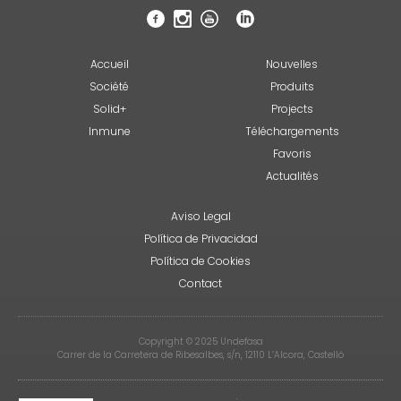
Accueil
Nouvelles
Société
Produits
Solid+
Projects
Inmune
Téléchargements
Favoris
Actualités
Aviso Legal
Política de Privacidad
Política de Cookies
Contact
Copyright © 2025 Undefasa
Carrer de la Carretera de Ribesalbes, s/n, 12110 L’Alcora, Castelló