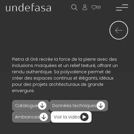
(
0
)
accueil_
société_
nouvelles_
produits_
Pietra di Gré recrée la force de la pierre avec des
inclusions marquées et un relief texturé, offrant un
projets_
rendu authentique. Sa polyvalence permet de
créer des espaces continus et élégants, idéaux
téléchargements_
pour des projets architecturaux de grande
envergure.
actualités_
Catalogue
Données techniques
contact_
Ambiances
Voir la vidéo
ES
EN
FR