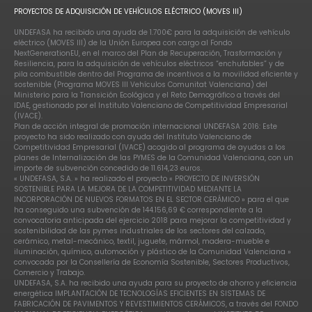
PROYECTOS DE ADQUISICIÓN DE VEHÍCULOS ELÉCTRICO (MOVES III)
UNDEFASA ha recibido una ayuda de 1.700€ para la adquisición de vehículo
eléctrico (MOVES III) de la Unión Europea con cargo al Fondo
NextGenerationEU, en el marco del Plan de Recuperación, Trasformación y
Resiliencia, para la adquisición de vehículos eléctricos “enchufables” y de
pila combustible dentro del Programa de incentivos a la movilidad eficiente y
sostenible (Programa MOVES III Vehículos Comunitat Valenciana) del
Ministerio para la Transición Ecológica y el Reto Demográfico a través del
IDAE, gestionado por el Instituto Valenciano de Competitividad Empresarial
(IVACE).
Plan de acción integral de promoción internacional UNDEFASA 2016: Este
proyecto ha sido realizado con ayuda del Instituto Valenciano de
Competitividad Empresarial (IVACE) acogido al programa de ayudas a los
planes de Internalización de las PYMES de la Comunidad Valenciana, con un
importe de subvención concedido de 11.614,23 euros.
« UNDEFASA, S.A. » ha realizado el proyecto « PROYECTO DE INVERSIÓN
SOSTENIBLE PARA LA MEJORA DE LA COMPETITIVIDAD MEDIANTE LA
INCORPORACIÓN DE NUEVOS FORMATOS EN EL SECTOR CERÁMICO » para el que
ha conseguido una subvención de 144.156,69 € correspondiente a la
convocatoria anticipada del ejercicio 2018 para mejorar la competitividad y
sostenibilidad de las pymes industriales de los sectores del calzado,
cerámico, metal-mecánico, textil, juguete, mármol, madera-mueble e
iluminación, químico, automoción y plástico de la Comunidad Valenciana »
convocada por la Consellería de Economía Sostenible, Sectores Productivos,
Comercio y Trabajo.
UNDEFASA, S.A. ha recibido una ayuda para su proyecto de ahorro y eficiencia
energética IMPLANTACIÓN DE TECNOLOGÍAS EFICIENTES EN SISTEMAS DE
FABRICACIÓN DE PAVIMENTOS Y REVESTIMIENTOS CERÁMICOS, a través del FONDO