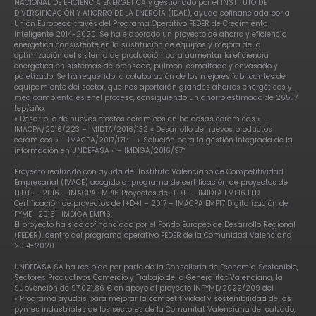
NACIONAL DE EFICIENCIA ENERGÉTICA y gestionado por el INSTITUTO DE
DIVERSIFICACIÓN Y AHORRO DE LA ENERGÍA (IDAE), ayuda cofinanciada porla
Unión Europeaa través del Programa Operativo FEDER de Crecimiento
Inteligente 2014-2020. Se ha elaborado un proyecto de ahorro y eficiencia
energética consistente en la sustitución de equipos y mejora de la
optimización del sistema de producción para aumentar la eficiencia
energética en sistemas de prensado, pulmón, esmaltado y envasado y
paletizado. Se ha requerido la colaboración de los mejores fabricantes de
equipamiento del sector, que nos aportarán grandes ahorros energéticos y
medioambientales enel proceso, consiguiendo un ahorro estimado de 265,17
tep/año.
« Desarrollo de nuevos efectos cerámicos en baldosas cerámicas » –
IMACPA/2016/223 – IMIDTA/2016/132 « Desarrollo de nuevos productos
cerámicos » – IMACPA/2017/171″ – « Solución para la gestión integrada de la
información en UNDEFASA » – IMDIGA/2016/97″
Proyecto realizado con ayuda del Instituto Valenciano de Competitividad
Empresarial (IVACE) acogido al programa de certificación de proyectos de
I+D+I – 2016 – IMACPA EMP16 Proyectos de I+D+I – IMIDTA EMP16 I+D
Certificación de proyectos de I+D+I – 2017 – IMACPA EMP17 Digitalización de
PYME- 2016- IMDIGA EMP16.
El proyecto ha sido cofinanciado por el Fondo Europeo de Desarrollo Regional
(FEDER), dentro del programa operativo FEDER de la Comunidad Valenciana
2014-2020
UNDEFASA SA ha recibido por parte de la Consellería de Economía Sostenible,
Sectores Productivos Comercio y Trabajo de la Generalitat Valenciana, la
Subvención de 97.021,86 € en apoyo al proyecto INPYME/2022/209 del
« Programa ayudas para mejorar la competitividad y sostenibilidad de las
pymes industriales de los sectores de la Comunitat Valenciana del calzado,