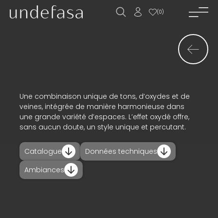
(
0
)
accueil_
société_
nouvelles_
produits_
Une combinaison unique de tons, d’oxydes et de
veines, intégrée de manière harmonieuse dans
projets_
une grande variété d’espaces. L’effet oxydé offre,
sans aucun doute, un style unique et percutant.
téléchargements_
Catalogue
Données techniques
actualités_
Ambiances
contact_
ES
EN
FR