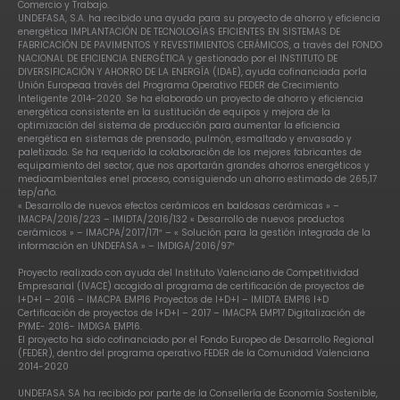
Comercio y Trabajo.
UNDEFASA, S.A. ha recibido una ayuda para su proyecto de ahorro y eficiencia
energética IMPLANTACIÓN DE TECNOLOGÍAS EFICIENTES EN SISTEMAS DE
FABRICACIÓN DE PAVIMENTOS Y REVESTIMIENTOS CERÁMICOS, a través del FONDO
NACIONAL DE EFICIENCIA ENERGÉTICA y gestionado por el INSTITUTO DE
DIVERSIFICACIÓN Y AHORRO DE LA ENERGÍA (IDAE), ayuda cofinanciada porla
Unión Europeaa través del Programa Operativo FEDER de Crecimiento
Inteligente 2014-2020. Se ha elaborado un proyecto de ahorro y eficiencia
energética consistente en la sustitución de equipos y mejora de la
optimización del sistema de producción para aumentar la eficiencia
energética en sistemas de prensado, pulmón, esmaltado y envasado y
paletizado. Se ha requerido la colaboración de los mejores fabricantes de
equipamiento del sector, que nos aportarán grandes ahorros energéticos y
medioambientales enel proceso, consiguiendo un ahorro estimado de 265,17
tep/año.
« Desarrollo de nuevos efectos cerámicos en baldosas cerámicas » –
IMACPA/2016/223 – IMIDTA/2016/132 « Desarrollo de nuevos productos
cerámicos » – IMACPA/2017/171″ – « Solución para la gestión integrada de la
información en UNDEFASA » – IMDIGA/2016/97″
Proyecto realizado con ayuda del Instituto Valenciano de Competitividad
Empresarial (IVACE) acogido al programa de certificación de proyectos de
I+D+I – 2016 – IMACPA EMP16 Proyectos de I+D+I – IMIDTA EMP16 I+D
Certificación de proyectos de I+D+I – 2017 – IMACPA EMP17 Digitalización de
PYME- 2016- IMDIGA EMP16.
El proyecto ha sido cofinanciado por el Fondo Europeo de Desarrollo Regional
(FEDER), dentro del programa operativo FEDER de la Comunidad Valenciana
2014-2020
UNDEFASA SA ha recibido por parte de la Consellería de Economía Sostenible,