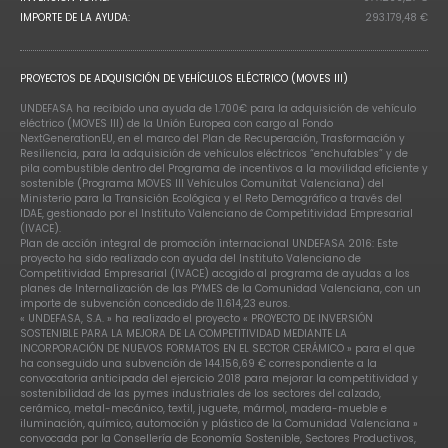
IMPORTE DE LA AYUDA:
293.179,48 €
PROYECTOS DE ADQUISICIÓN DE VEHÍCULOS ELÉCTRICO (MOVES III)
UNDEFASA ha recibido una ayuda de 1.700€ para la adquisición de vehículo
eléctrico (MOVES III) de la Unión Europea con cargo al Fondo
NextGenerationEU, en el marco del Plan de Recuperación, Trasformación y
Resiliencia, para la adquisición de vehículos eléctricos “enchufables” y de
pila combustible dentro del Programa de incentivos a la movilidad eficiente y
sostenible (Programa MOVES III Vehículos Comunitat Valenciana) del
Ministerio para la Transición Ecológica y el Reto Demográfico a través del
IDAE, gestionado por el Instituto Valenciano de Competitividad Empresarial
(IVACE).
Plan de acción integral de promoción internacional UNDEFASA 2016: Este
proyecto ha sido realizado con ayuda del Instituto Valenciano de
Competitividad Empresarial (IVACE) acogido al programa de ayudas a los
planes de Internalización de las PYMES de la Comunidad Valenciana, con un
importe de subvención concedido de 11.614,23 euros.
« UNDEFASA, S.A. » ha realizado el proyecto « PROYECTO DE INVERSIÓN
SOSTENIBLE PARA LA MEJORA DE LA COMPETITIVIDAD MEDIANTE LA
INCORPORACIÓN DE NUEVOS FORMATOS EN EL SECTOR CERÁMICO » para el que
ha conseguido una subvención de 144.156,69 € correspondiente a la
convocatoria anticipada del ejercicio 2018 para mejorar la competitividad y
sostenibilidad de las pymes industriales de los sectores del calzado,
cerámico, metal-mecánico, textil, juguete, mármol, madera-mueble e
iluminación, químico, automoción y plástico de la Comunidad Valenciana »
convocada por la Consellería de Economía Sostenible, Sectores Productivos,