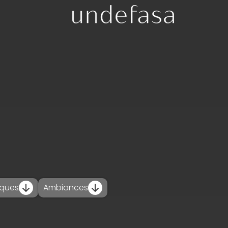
iques
Ambiances
_