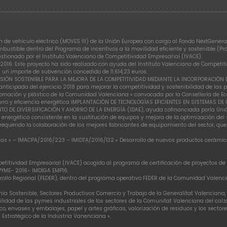
de vehículo eléctrico (MOVES III) de la Unión Europea con cargo al Fondo NextGenerat
ombustible dentro del Programa de incentivos a la movilidad eficiente y sostenible (P
gestionado por el Instituto Valenciano de Competitividad Empresarial (IVACE).
2016: Este proyecto ha sido realizado con ayuda del Instituto Valenciano de Competi
 un importe de subvención concedido de 11.614,23 euros.
INVERSIÓN SOSTENIBLE PARA LA MEJORA DE LA COMPETITIVIDAD MEDIANTE LA INCORPORACIÓ
nticipada del ejercicio 2018 para mejorar la competitividad y sostenibilidad de las p
moción y plástico de la Comunidad Valenciana » convocada por la Consellería de Eco
orro y eficiencia energética IMPLANTACIÓN DE TECNOLOGÍAS EFICIENTES EN SISTEMAS D
UTO DE DIVERSIFICACIÓN Y AHORRO DE LA ENERGÍA (IDAE), ayuda cofinanciada porla Uni
 energética consistente en la sustitución de equipos y mejora de la optimización de
equerido la colaboración de los mejores fabricantes de equipamiento del sector, qu
as » – IMACPA/2016/223 – IMIDTA/2016/132 « Desarrollo de nuevos productos cerámicos
etitividad Empresarial (IVACE) acogido al programa de certificación de proyectos de 
 PYME- 2016- IMDIGA EMP16.
arrollo Regional (FEDER), dentro del programa operativo FEDER de la Comunidad Valen
mía Sostenible, Sectores Productivos Comercio y Trabajo de la Generalitat Valenciana
idad de las pymes industriales de los sectores de la Comunitat Valenciana del calza
, envases y embalajes, papel y artes gráficas, valorización de residuos y los secto
 Estratégico de la Industria Vanenciana ».