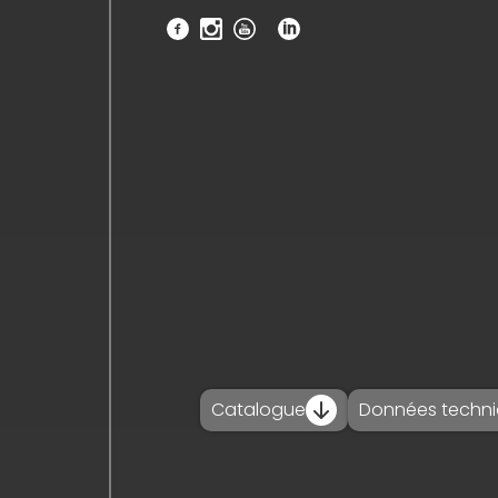
accueil_
société_
nouvelles_
produits_
projets_
Catalogue
Données techn
téléchargements