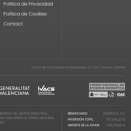
Política de Privacidad
Política de Cookies
Contact
Carrer de la Carretera de Ribesalbes, s/n, 12110 L’Alcora, Castelló
EMPRESA DEL SECTOR INDUSTRIAL,
BENEFICIARIO:
UNDEFASA, S.A.
IDAE CON CARGO AL FONDO NACIONAL
INVERSIÓN TOTAL:
977.266,27 €
BLE
IMPORTE DE LA AYUDA:
293.179,48 €