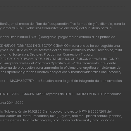
ionEU, en el marco del Plan de Recuperación, Trasformación y Resiliencia, para la
rograma MOVES III Vehículos Comunitat Valenciana) del Ministerio para la
tividad Empresarial (IVACE) acogido al programa de ayudas a los planes de
N DE NUEVOS FORMATOS EN EL SECTOR CERÁMICO » para el que ha conseguido una
ymes industriales de los sectores del calzado, cerámico, metal-mecánico, textil,
nomía Sostenible, Sectores Productivos, Comercio y Trabajo.
E FABRICACIÓN DE PAVIMENTOS Y REVESTIMIENTOS CERÁMICOS, a través del FONDO
ón Europeaa través del Programa Operativo FEDER de Crecimiento Inteligente
l sistema de producción para aumentar la eficiencia energética en sistemas de
e nos aportarán grandes ahorros energéticos y medioambientales enel proceso,
 » – IMACPA/2017/171″ – « Solución para la gestión integrada de la información
I+D+I – 2016 – IMACPA EMP16 Proyectos de I+D+I – IMIDTA EMP16 I+D Certificación
ciana 2014-2020
, la Subvención de 97.021,86 € en apoyo al proyecto INPYME/2022/209 del
do, cerámica, metal-mecánico, textil, juguete, mármol-piedra natural y áridos,
res emergentes de la biotecnología, producción audiovisual y producción de