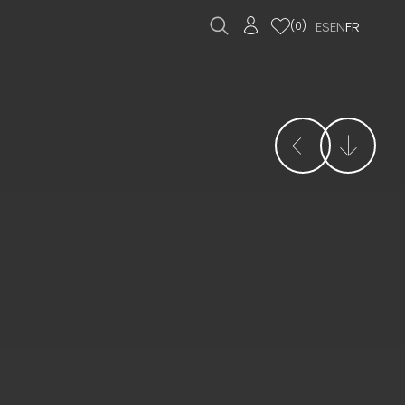
ES
EN
FR
(
0
)