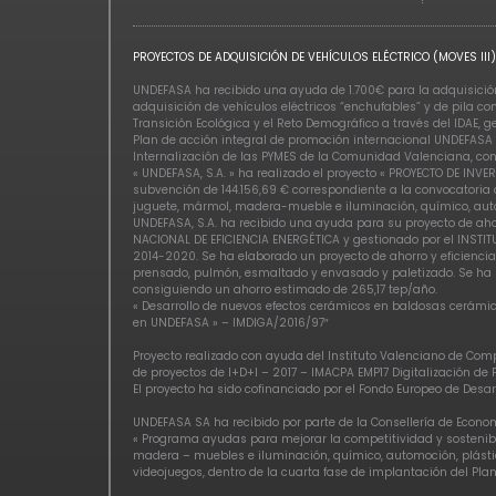
PROYECTOS DE ADQUISICIÓN DE VEHÍCULOS ELÉCTRICO (MOVES III)
UNDEFASA ha recibido una ayuda de 1.700€ para la adquisición 
adquisición de vehículos eléctricos “enchufables” y de pila c
Transición Ecológica y el Reto Demográfico a través del IDAE, 
Plan de acción integral de promoción internacional UNDEFASA 
Internalización de las PYMES de la Comunidad Valenciana, con
« UNDEFASA, S.A. » ha realizado el proyecto « PROYECTO DE 
subvención de 144.156,69 € correspondiente a la convocatoria a
juguete, mármol, madera-mueble e iluminación, químico, auto
UNDEFASA, S.A. ha recibido una ayuda para su proyecto de ah
NACIONAL DE EFICIENCIA ENERGÉTICA y gestionado por el INSTIT
2014-2020. Se ha elaborado un proyecto de ahorro y eficiencia
prensado, pulmón, esmaltado y envasado y paletizado. Se ha r
consiguiendo un ahorro estimado de 265,17 tep/año.
« Desarrollo de nuevos efectos cerámicos en baldosas cerámic
en UNDEFASA » – IMDIGA/2016/97″
Proyecto realizado con ayuda del Instituto Valenciano de Comp
de proyectos de I+D+I – 2017 – IMACPA EMP17 Digitalización de
El proyecto ha sido cofinanciado por el Fondo Europeo de Des
UNDEFASA SA ha recibido por parte de la Consellería de Econo
« Programa ayudas para mejorar la competitividad y sostenibil
madera – muebles e iluminación, químico, automoción, plástico
videojuegos, dentro de la cuarta fase de implantación del Plan