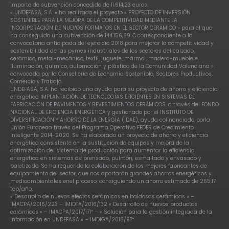
importe de subvención concedido de 11.614,23 euros.
« UNDEFASA, S.A. » ha realizado el proyecto « PROYECTO DE INVERSIÓN
SOSTENIBLE PARA LA MEJORA DE LA COMPETITIVIDAD MEDIANTE LA
INCORPORACIÓN DE NUEVOS FORMATOS EN EL SECTOR CERÁMICO » para el que
ha conseguido una subvención de 144.156,69 € correspondiente a la
convocatoria anticipada del ejercicio 2018 para mejorar la competitividad y
sostenibilidad de las pymes industriales de los sectores del calzado,
cerámico, metal-mecánico, textil, juguete, mármol, madera-mueble e
iluminación, químico, automoción y plástico de la Comunidad Valenciana »
convocada por la Consellería de Economía Sostenible, Sectores Productivos,
Comercio y Trabajo.
UNDEFASA, S.A. ha recibido una ayuda para su proyecto de ahorro y eficiencia
energética IMPLANTACIÓN DE TECNOLOGÍAS EFICIENTES EN SISTEMAS DE
FABRICACIÓN DE PAVIMENTOS Y REVESTIMIENTOS CERÁMICOS, a través del FONDO
NACIONAL DE EFICIENCIA ENERGÉTICA y gestionado por el INSTITUTO DE
DIVERSIFICACIÓN Y AHORRO DE LA ENERGÍA (IDAE), ayuda cofinanciada porla
Unión Europeaa través del Programa Operativo FEDER de Crecimiento
Inteligente 2014-2020. Se ha elaborado un proyecto de ahorro y eficiencia
energética consistente en la sustitución de equipos y mejora de la
optimización del sistema de producción para aumentar la eficiencia
energética en sistemas de prensado, pulmón, esmaltado y envasado y
paletizado. Se ha requerido la colaboración de los mejores fabricantes de
equipamiento del sector, que nos aportarán grandes ahorros energéticos y
medioambientales enel proceso, consiguiendo un ahorro estimado de 265,17
tep/año.
« Desarrollo de nuevos efectos cerámicos en baldosas cerámicas » –
IMACPA/2016/223 – IMIDTA/2016/132 « Desarrollo de nuevos productos
cerámicos » – IMACPA/2017/171″ – « Solución para la gestión integrada de la
información en UNDEFASA » – IMDIGA/2016/97″