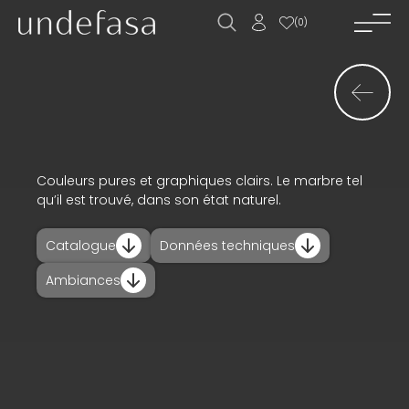
(
0
)
accueil_
société_
nouvelles_
produits_
Couleurs pures et graphiques clairs. Le marbre tel
qu’il est trouvé, dans son état naturel.
projets_
Catalogue
Données techniques
téléchargements_
Ambiances
actualités_
contact_
ES
EN
FR