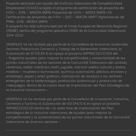
Proyecto realizado con ayuda del Instituto Valenciano de Competitividad
Empresarial (IVACE) acogido al programa de certificación de proyectos de
I+D+I – 2016 – IMACPA EMP16 Proyectos de I+D+I – IMIDTA EMP16 I+D
Certificación de proyectos de I+D+I – 2017 – IMACPA EMP17 Digitalización de
PYME- 2016- IMDIGA EMP16.
El proyecto ha sido cofinanciado por el Fondo Europeo de Desarrollo Regional
(FEDER), dentro del programa operativo FEDER de la Comunidad Valenciana
2014-2020
UNDEFASA SA ha recibido por parte de la Consellería de Economía Sostenible,
Sectores Productivos Comercio y Trabajo de la Generalitat Valenciana, la
Subvención de 97.021,86 € en apoyo al proyecto INPYME/2022/209 del
« Programa ayudas para mejorar la competitividad y sostenibilidad de las
pymes industriales de los sectores de la Comunitat Valenciana del calzado,
cerámica, metal-mecánico, textil, juguete, mármol-piedra natural y áridos,
madera – muebles e iluminación, químico, automoción, plástico, envases y
embalajes, papel y artes gráficas, valorización de residuos y los sectores
emergentes de la biotecnología, producción audiovisual y producción de
videojuegos, dentro de la cuarta fase de implantación del Plan Estratégico de
la Industria Vanenciana ».
UNDEFASA SA ha recibido por parte de la Conselleria de Innovación, Industria,
Comercio y Turismo la Subvención de 100.394,70 € en apoyo al proyecto
INPYME/2023/221 dentro de « la sexta fase de implantación del Plan
estratégico de la industria valenciana, de ayudas para mejorar la
competitividad y la sostenibilidad de las pymes industriales de la Comunitat
Valenciana de diversos sectores »