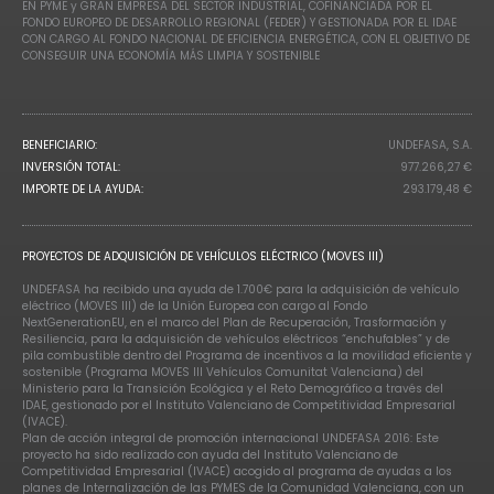
EN PYME y GRAN EMPRESA DEL SECTOR INDUSTRIAL, COFINANCIADA POR EL
FONDO EUROPEO DE DESARROLLO REGIONAL (FEDER) Y GESTIONADA POR EL IDAE
CON CARGO AL FONDO NACIONAL DE EFICIENCIA ENERGÉTICA, CON EL OBJETIVO DE
CONSEGUIR UNA ECONOMÍA MÁS LIMPIA Y SOSTENIBLE
BENEFICIARIO:
UNDEFASA, S.A.
INVERSIÓN TOTAL:
977.266,27 €
IMPORTE DE LA AYUDA:
293.179,48 €
PROYECTOS DE ADQUISICIÓN DE VEHÍCULOS ELÉCTRICO (MOVES III)
UNDEFASA ha recibido una ayuda de 1.700€ para la adquisición de vehículo
eléctrico (MOVES III) de la Unión Europea con cargo al Fondo
NextGenerationEU, en el marco del Plan de Recuperación, Trasformación y
Resiliencia, para la adquisición de vehículos eléctricos “enchufables” y de
pila combustible dentro del Programa de incentivos a la movilidad eficiente y
sostenible (Programa MOVES III Vehículos Comunitat Valenciana) del
Ministerio para la Transición Ecológica y el Reto Demográfico a través del
IDAE, gestionado por el Instituto Valenciano de Competitividad Empresarial
(IVACE).
Plan de acción integral de promoción internacional UNDEFASA 2016: Este
proyecto ha sido realizado con ayuda del Instituto Valenciano de
Competitividad Empresarial (IVACE) acogido al programa de ayudas a los
planes de Internalización de las PYMES de la Comunidad Valenciana, con un